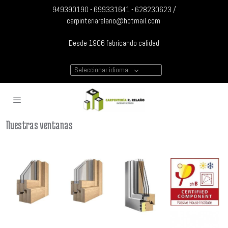
949390190 - 699331641 - 628230623 /
carpinteriarelano@hotmail.com
Desde 1906 fabricando calidad
Seleccionar idioma
Nuestras ventanas