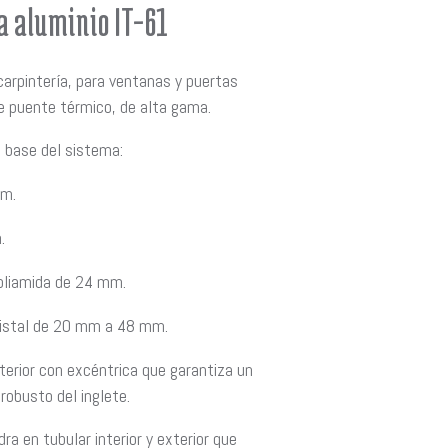
 aluminio IT-61
arpintería, para ventanas y puertas
e puente térmico, de alta gama.
 base del sistema:
mm.
.
poliamida de 24 mm.
ristal de 20 mm a 48 mm.
erior con excéntrica que garantiza un
obusto del inglete.
ra en tubular interior y exterior que