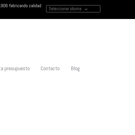
906 fabricando calidad
Seleccionar idioma
ita presupuesto
Contacto
Blog