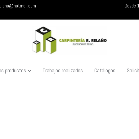
relano@hotmail.com
Desde 1
os productos
Trabajos realizados
Catálogos
Solic