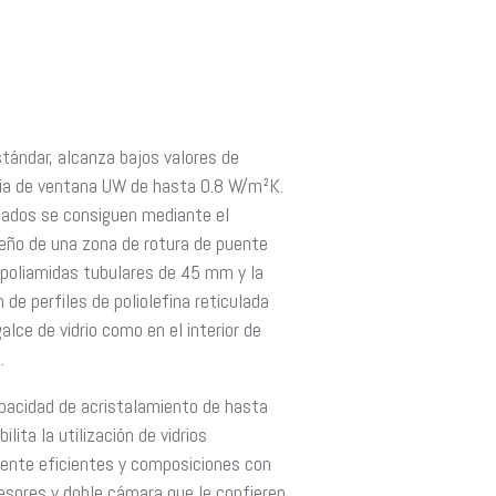
stándar, alcanza bajos valores de
ia de ventana UW de hasta 0.8 W/m²K.
tados se consiguen mediante el
eño de una zona de rotura de puente
 poliamidas tubulares de 45 mm y la
 de perfiles de poliolefina reticulada
alce de vidrio como en el interior de
.
pacidad de acristalamiento de hasta
lita la utilización de vidrios
ente eficientes y composiciones con
esores y doble cámara que le confieren