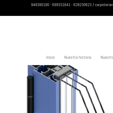
949390190 - 699331641 - 628230623 / carpinteria
Inicio
Nuestra historia
Nuestr