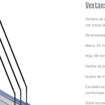
Ventana
Sistema de c
con rotura d
Dimensiones
Marco: 61 
Hoja: 68 mm
Varillas de 
Grueso de c
Escuadra ext
conformado r
Doble escuad