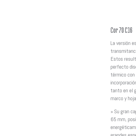
Cor 70 C16
La versión e
transmitanc
Estos resul
perfecto dis
térmico con
incorporación
tanto en el g
marco y hoja
» Su gran ca
65 mm, posibi
energéticam
grandes esp