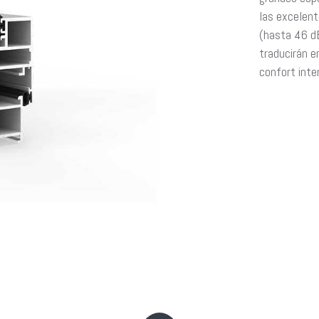
las excelen
(hasta 46 dB
traducirán e
confort inter