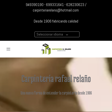
949390190 - 699331641 - 628230623 /
carpinteriarelano@hotmail.com
Desde 1906 fabricando calidad
Seleccionar idioma
Carpintería rafael relaño
Una nueva forma de entender la carpintería desde 1906