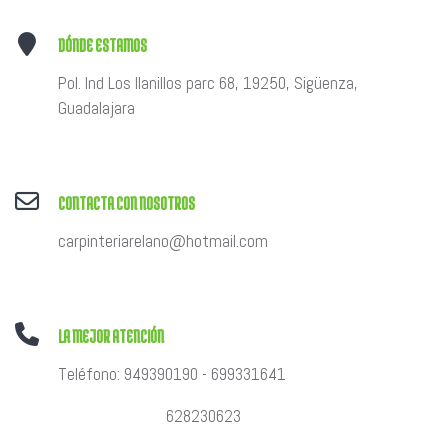
DÓNDE ESTAMOS
Pol. Ind Los llanillos parc 68, 19250, Sigüenza,
Guadalajara
CONTACTA CON NOSOTROS
carpinteriarelano@hotmail.com
LA MEJOR ATENCIÓN
Teléfono: 949390190 - 699331641
628230623