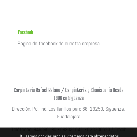
facebook
Pagina de facebook de nuestra empresa
Carpinteria Rafael Relaño / Carpintería y Ebanistería Desde
1906 en Sigüenza
Dirección: Pol. Ind. Los llanillos parc 68, 19250, Sigüenza,
Guadalajara
Teléfonos: 949390190 - 699331641 - 628230623 / Email:
Utilizamos cookies propias y terceros para obtener datos